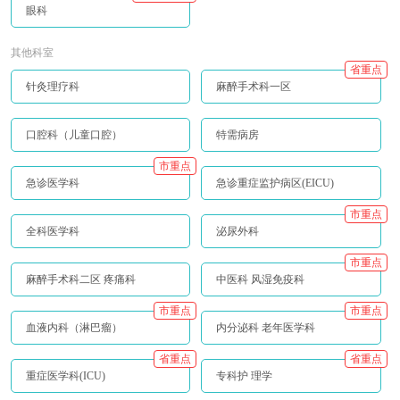
眼科
其他科室
省重点
针灸理疗科
麻醉手术科一区
口腔科（儿童口腔）
特需病房
市重点
急诊医学科
急诊重症监护病区(EICU)
市重点
全科医学科
泌尿外科
市重点
麻醉手术科二区 疼痛科
中医科 风湿免疫科
市重点
市重点
血液内科（淋巴瘤）
内分泌科 老年医学科
省重点
省重点
重症医学科(ICU)
专科护 理学