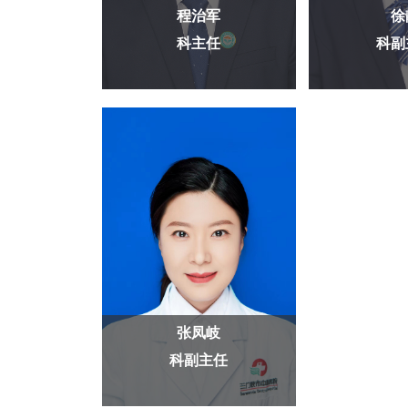
程治军
徐
科主任
科副
张凤岐
科副主任