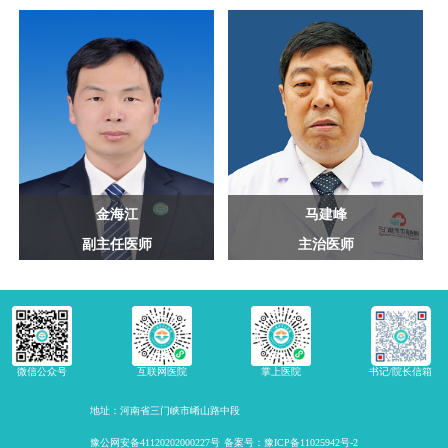
金海江
马建峰
副主任医师
主治医师
微信公众号
互联网医院
掌上医院
书记/院长信箱
地址：河南省三门峡市崤山路中段
豫公网安备41120202000227号
备案号：豫ICP备11025942号-2