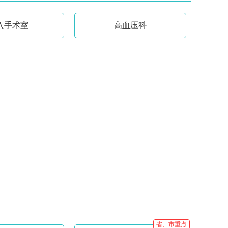
入手术室
高血压科
省、市重点