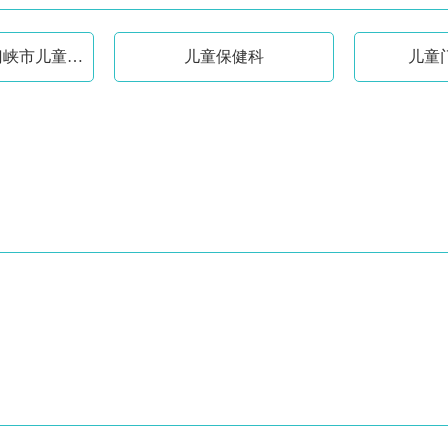
发育行为科（三门峡市儿童心理行为中心）
儿童保健科
儿童