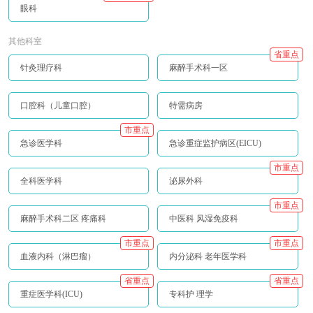
眼科
其他科室
省重点
针灸理疗科
麻醉手术科一区
口腔科（儿童口腔）
特需病房
市重点
急诊医学科
急诊重症监护病区(EICU)
市重点
全科医学科
泌尿外科
市重点
麻醉手术科二区 疼痛科
中医科 风湿免疫科
市重点
市重点
血液内科（淋巴瘤）
内分泌科 老年医学科
省重点
省重点
重症医学科(ICU)
专科护 理学