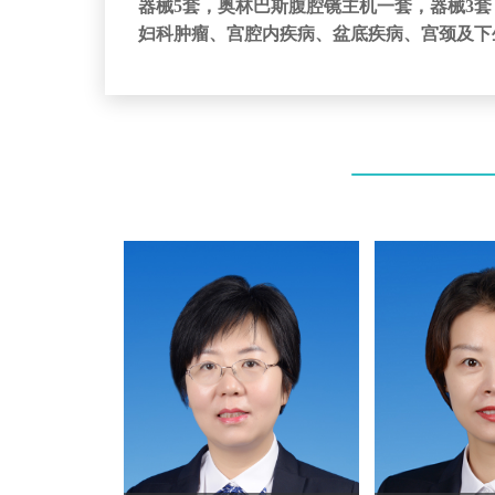
器械5套，奥林巴斯腹腔镜主机一套，器械3套
妇科肿瘤、宫腔内疾病、盆底疾病、宫颈及下