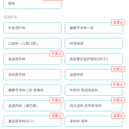
眼科
其他科室
省重点
针灸理疗科
麻醉手术科一区
口腔科（儿童口腔）
特需病房
市重点
急诊医学科
急诊重症监护病区(EICU)
市重点
全科医学科
泌尿外科
市重点
麻醉手术科二区 疼痛科
中医科 风湿免疫科
市重点
市重点
血液内科（淋巴瘤）
内分泌科 老年医学科
省重点
省重点
重症医学科(ICU)
专科护 理学