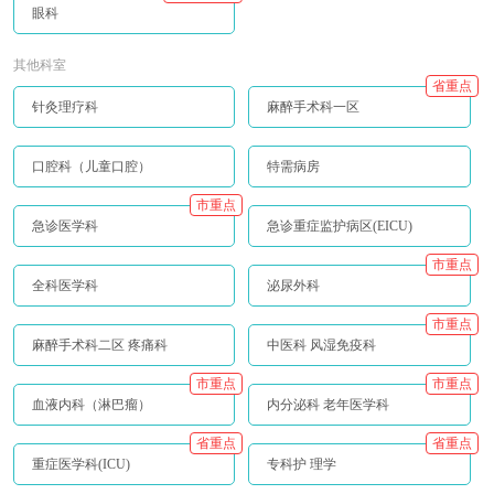
眼科
其他科室
省重点
针灸理疗科
麻醉手术科一区
口腔科（儿童口腔）
特需病房
市重点
急诊医学科
急诊重症监护病区(EICU)
市重点
全科医学科
泌尿外科
市重点
麻醉手术科二区 疼痛科
中医科 风湿免疫科
市重点
市重点
血液内科（淋巴瘤）
内分泌科 老年医学科
省重点
省重点
重症医学科(ICU)
专科护 理学