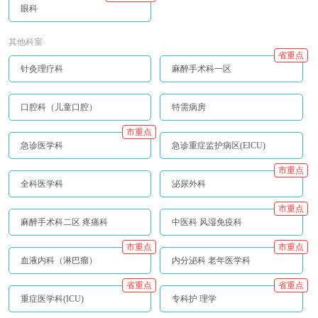
眼科
其他科室
省重点
针灸理疗科
麻醉手术科一区
口腔科（儿童口腔）
特需病房
市重点
急诊医学科
急诊重症监护病区(EICU)
市重点
全科医学科
泌尿外科
市重点
麻醉手术科二区 疼痛科
中医科 风湿免疫科
市重点
市重点
血液内科（淋巴瘤）
内分泌科 老年医学科
省重点
省重点
重症医学科(ICU)
专科护 理学