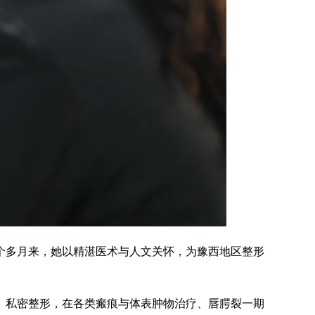
个多月来，她以精湛医术与人文关怀，为豫西地区整形
、私密整形，在各类瘢痕与体表肿物治疗、唇腭裂一期