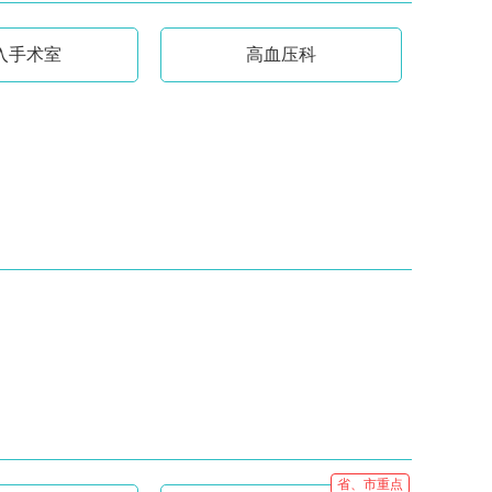
入手术室
高血压科
省、市重点