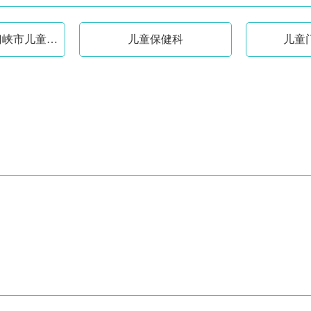
发育行为科（三门峡市儿童心理行为中心）
儿童保健科
儿童